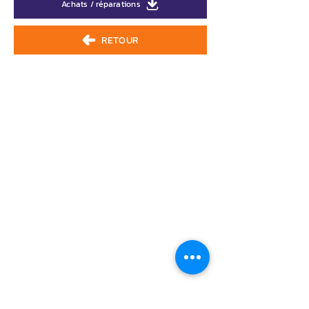
Achats / réparations
RETOUR
2485, rue Principale
Saint-Édouard-de-Lotbinière
Québec G0S 1Y0
Tél.:
418 796-2971
Urgence : 418 796-2971 #700
info@st-edouard.com