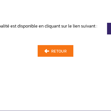
alité est disponible en cliquant sur le lien suivant :
RETOUR
 Principale
Tél.: 418 796-2971
ouard-de-Lotbinière
Urgence : 418 796-2971 #700
0S 1Y0
info@st-edouard.com