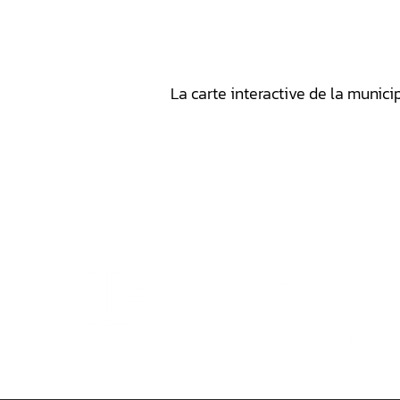
La carte interactive de la municip
2485, rue
Saint-Éd
Québec G