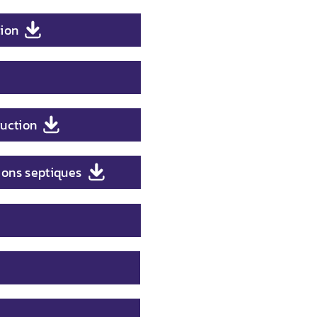
tion
ruction
tions septiques